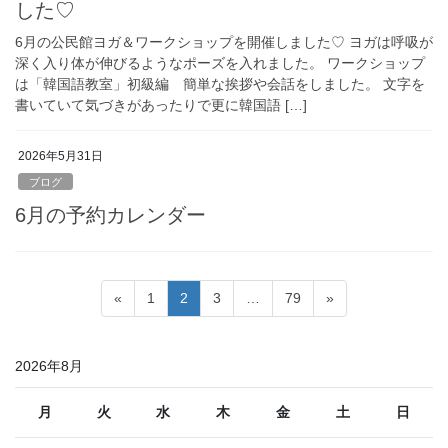
した♡
6月の公民館ヨガ＆ワークショップを開催しました♡ ヨガは呼吸が
深く入り体が伸びるようなポーズを入れました。 ワークショップ
は「韓国語教室」初級編 簡単な挨拶や会話をしました。 文字を
書いていて気づきがあったりで更に韓国語 […]
2026年5月31日
ブログ
6月の予約カレンダー
投
固
固
固
固
«
1
2
3
…
79
»
稿
定
定
定
定
ペ
ペ
ペ
ペ
の
2026年8月
ー
ー
ー
ー
ペ
ジ
ジ
ジ
ジ
ー
月
火
水
木
金
土
日
ジ