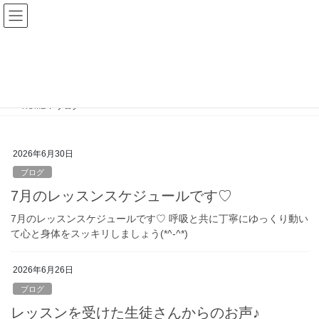
コ
ナ
ン
ビ
テ
ゲ
ン
ー
ブログ
ツ
シ
へ
ョ
ス
ン
HOME
ブログ
キ
に
ッ
移
プ
動
2026年6月30日
ブログ
7月のレッスンスケジュールです♡
7月のレッスンスケジュールです♡ 呼吸と共に丁寧にゆっくり動い
て心と身体をスッキリしましょう(*^-^*)
2026年6月26日
ブログ
レッスンを受けた生徒さんからのお声♪