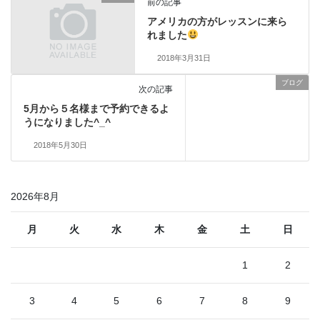
前の記事
アメリカの方がレッスンに来ら
れました
2018年3月31日
ブログ
次の記事
5月から５名様まで予約できるよ
うになりました^_^
2018年5月30日
2026年8月
月
火
水
木
金
土
日
1
2
3
4
5
6
7
8
9