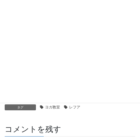
PayPay加盟店になりました！
2020年7月17日
本日のパーソナルオンラインレッスン
レッスン後にはお身体のお悩みを聞
いてご自分でもできるヨガをお伝えしています
2020年7月14日
７月より定員とレッスン回数を増やします！
2020年7月1日
飛沫感染予防でお揃いのフェイスカバー(^^)
2020年6月27日
ブログ
カテゴリー
ヨガ教室
レフア
タグ
コメントを残す