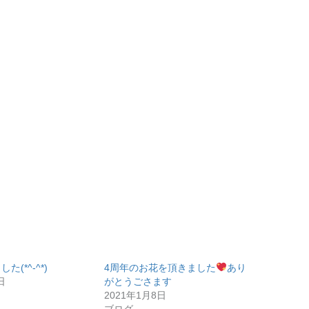
(*^-^*)
4周年のお花を頂きました
あり
日
がとうごさます
2021年1月8日
ブログ