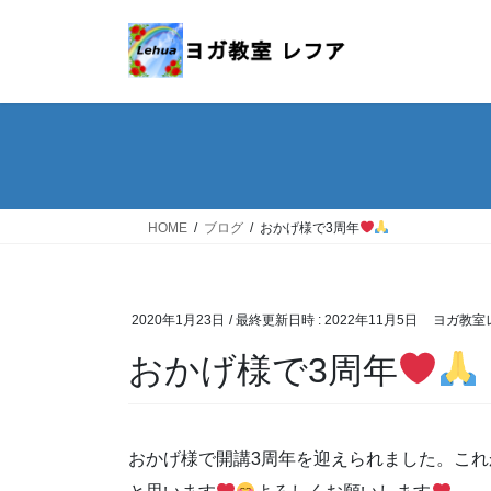
コ
ナ
ン
ビ
テ
ゲ
ン
ー
ツ
シ
へ
ョ
ス
ン
キ
に
ッ
移
HOME
ブログ
おかげ様で3周年
プ
動
2020年1月23日
/ 最終更新日時 :
2022年11月5日
ヨガ教室
おかげ様で3周年
おかげ様で開講3周年を迎えられました。こ