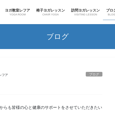
ヨガ教室レフア
椅子ヨガレッスン
訪問ヨガレッスン
ブロ
YOGA ROOM
CHAIR YOGA
VISITING LESSON
BLO
ブログ
ブログ
レフア
れからも皆様の心と健康のサポートをさせていただきたい