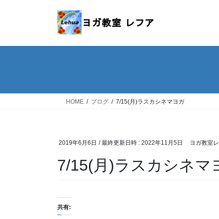
コ
ナ
ン
ビ
テ
ゲ
ン
ー
ツ
シ
へ
ョ
ス
ン
キ
に
ッ
移
HOME
ブログ
7/15(月)ラスカシネマヨガ
プ
動
2019年6月6日
/ 最終更新日時 :
2022年11月5日
ヨガ教室レ
7/15(月)ラスカシネマ
共有: