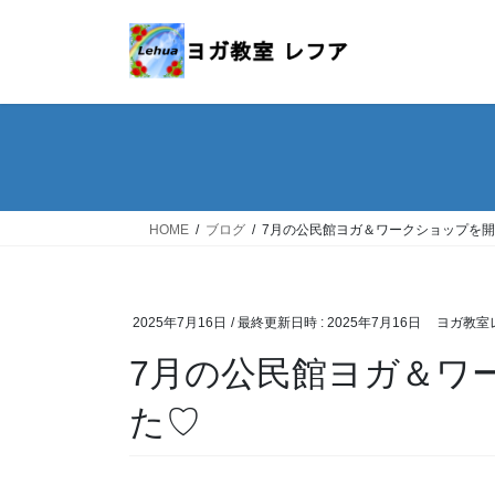
コ
ナ
ン
ビ
テ
ゲ
ン
ー
ツ
シ
へ
ョ
ス
ン
キ
に
ッ
移
HOME
ブログ
7月の公民館ヨガ＆ワークショップを
プ
動
2025年7月16日
/ 最終更新日時 :
2025年7月16日
ヨガ教室
7月の公民館ヨガ＆ワ
た♡