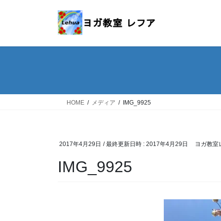
コ
ナ
ン
ビ
テ
ゲ
ン
ー
ツ
シ
へ
ョ
ス
ン
キ
に
ッ
移
HOME
メディア
IMG_9925
プ
動
2017年4月29日
/ 最終更新日時 :
2017年4月29日
ヨガ教室
IMG_9925