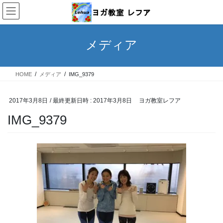
コ
ナ
ン
ビ
テ
ゲ
ン
ー
メディア
ツ
シ
へ
ョ
ス
ン
HOME
メディア
IMG_9379
キ
に
ッ
移
プ
動
2017年3月8日
/ 最終更新日時 :
2017年3月8日
ヨガ教室レフア
IMG_9379