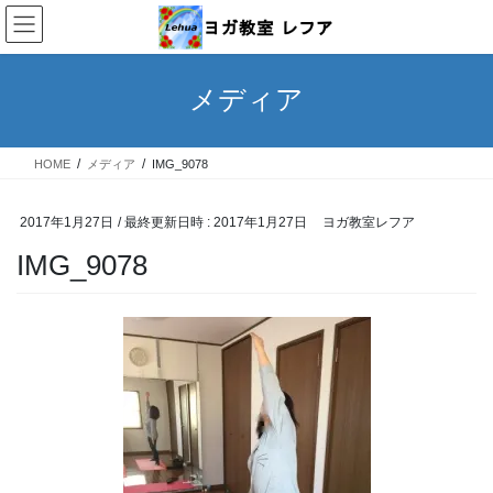
コ
ナ
ン
ビ
テ
ゲ
ン
ー
メディア
ツ
シ
へ
ョ
ス
ン
HOME
メディア
IMG_9078
キ
に
ッ
移
プ
動
2017年1月27日
/ 最終更新日時 :
2017年1月27日
ヨガ教室レフア
IMG_9078