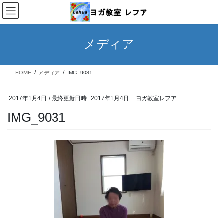
コ
ナ
ン
ビ
テ
ゲ
ン
ー
メディア
ツ
シ
へ
ョ
ス
ン
HOME
メディア
IMG_9031
キ
に
ッ
移
プ
動
2017年1月4日
/ 最終更新日時 :
2017年1月4日
ヨガ教室レフア
IMG_9031