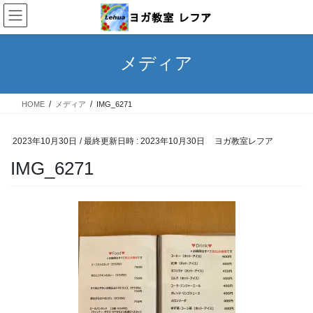
コ
ナ
ン
ビ
テ
ゲ
ン
ー
メディア
ツ
シ
へ
ョ
ス
ン
HOME
メディア
IMG_6271
キ
に
ッ
移
プ
動
2023年10月30日
/ 最終更新日時 :
2023年10月30日
ヨガ教室レフア
IMG_6271