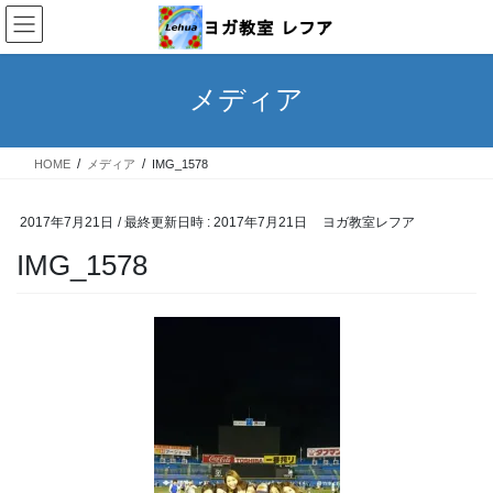
コ
ナ
ン
ビ
テ
ゲ
ン
ー
メディア
ツ
シ
へ
ョ
ス
ン
HOME
メディア
IMG_1578
キ
に
ッ
移
プ
動
2017年7月21日
/ 最終更新日時 :
2017年7月21日
ヨガ教室レフア
IMG_1578