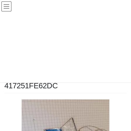
コ
ナ
ン
ビ
テ
ゲ
ン
ー
投稿
ツ
シ
へ
ョ
ス
ン
HOME
7月のワークショップのお知らせ♡
キ
に
2CA6ABAA-1482-4852-9693-417251FE62DC
ッ
移
プ
動
2025年6月3日
/ 最終更新日時 :
2025年6月3日
ヨガ教室レフア
2CA6ABAA-1482-4852-9693-
417251FE62DC