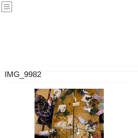
コ
ナ
ン
ビ
テ
ゲ
ン
ー
投稿
ツ
シ
へ
ョ
ス
ン
HOME
11月の公民館ヨガ＆ワークショップを開催しました
IMG_9982
キ
に
ッ
移
プ
動
2025年11月20日
/ 最終更新日時 :
2025年11月20日
ヨガ教室レフア
IMG_9982