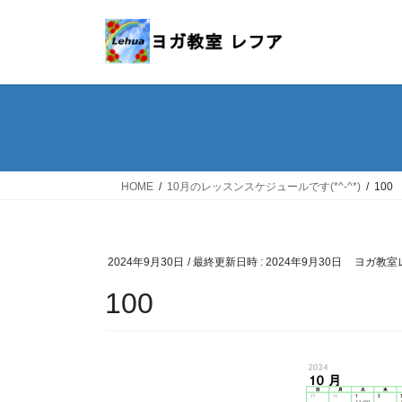
コ
ナ
ン
ビ
テ
ゲ
ン
ー
ツ
シ
へ
ョ
ス
ン
キ
に
ッ
移
HOME
10月のレッスンスケジュールです(*^-^*)
100
プ
動
2024年9月30日
/ 最終更新日時 :
2024年9月30日
ヨガ教室
100