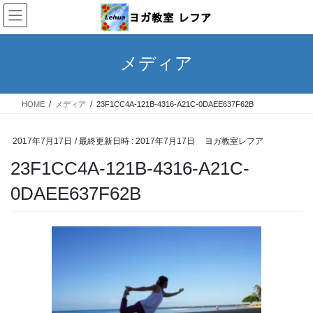
コ
ナ
ン
ビ
テ
ゲ
ン
ー
メディア
ツ
シ
へ
ョ
ス
ン
HOME
メディア
23F1CC4A-121B-4316-A21C-0DAEE637F62B
キ
に
ッ
移
プ
動
2017年7月17日
/ 最終更新日時 :
2017年7月17日
ヨガ教室レフア
23F1CC4A-121B-4316-A21C-
0DAEE637F62B