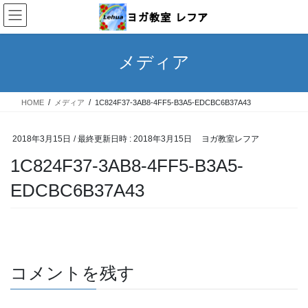
コ
ナ
ン
ビ
テ
ゲ
ン
ー
メディア
ツ
シ
へ
ョ
ス
ン
HOME
メディア
1C824F37-3AB8-4FF5-B3A5-EDCBC6B37A43
キ
に
ッ
移
プ
動
2018年3月15日
/ 最終更新日時 :
2018年3月15日
ヨガ教室レフア
1C824F37-3AB8-4FF5-B3A5-
EDCBC6B37A43
コメントを残す