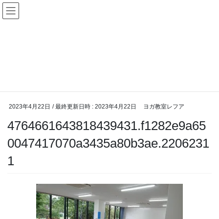
コ
ナ
ン
ビ
テ
ゲ
ン
ー
投稿
ツ
シ
へ
ョ
ス
ン
HOME
トップページ
キ
に
4764661643818439431.f1282e9a650047417070a3435a80b3ae.22062311
ッ
移
プ
動
2023年4月22日
/ 最終更新日時 :
2023年4月22日
ヨガ教室レフア
4764661643818439431.f1282e9a65
0047417070a3435a80b3ae.2206231
1