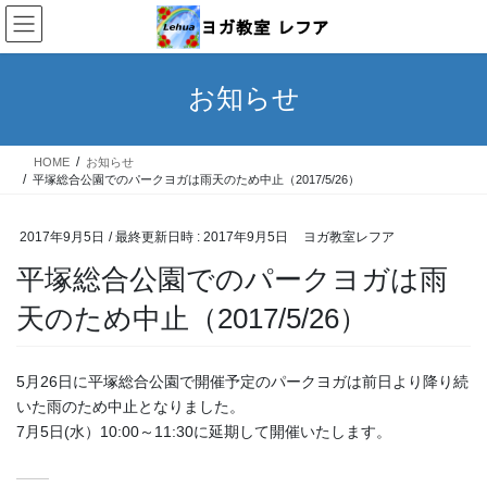
コ
ナ
ン
ビ
テ
ゲ
ン
ー
お知らせ
ツ
シ
へ
ョ
ス
ン
HOME
お知らせ
キ
に
平塚総合公園でのパークヨガは雨天のため中止（2017/5/26）
ッ
移
プ
動
2017年9月5日
/ 最終更新日時 :
2017年9月5日
ヨガ教室レフア
平塚総合公園でのパークヨガは雨
天のため中止（2017/5/26）
5月26日に平塚総合公園で開催予定のパークヨガは前日より降り続
いた雨のため中止となりました。
7月5日(水）10:00～11:30に延期して開催いたします。