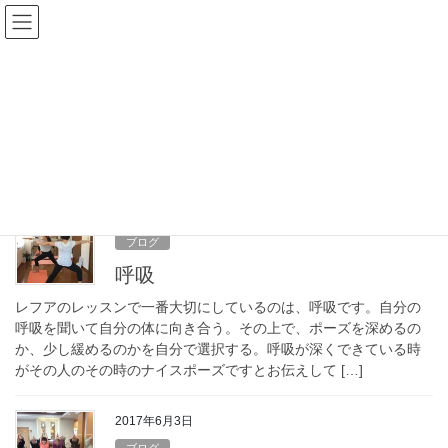
コ
ナ
ン
ビ
テ
ゲ
ン
ー
ブログ
ツ
シ
へ
ョ
ス
ン
HOME
ブログ
キ
に
ッ
移
プ
動
2017年7月2日
ブログ
呼吸
レフアのレッスンで一番大切にしているのは、呼吸です。自分の
呼吸を聞いて自分の体に向き合う。その上で、ポーズを深めるの
か、少し緩めるのかを自分で選択する。呼吸が深くできている時
がその人のその時のナイスポーズですとお伝えして […]
2017年6月3日
ブログ