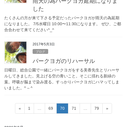
雨天の為パークヨガ延期になりま
した
たくさんの方が来て下さる予定だったパークヨガが雨天の為延期
になりました。 7/5水曜日 10:00〜11:30になります。 ぜひ、ご都
合合わせて来てください^_^
2017年5月3日
ブログ
パークヨガのリハーサル
日曜日、総合公園で一緒にパークヨガをする美香先生とリハーサ
ルしてきました。見上げる空の青いこと。そこに揺れる新緑の
葉。呼吸が脳まで染み渡る。すっかりパークヨガにハマってしま
いました。^ – ^
投
固
固
固
固
固
«
1
…
69
70
71
…
79
»
稿
定
定
定
定
定
ペ
ペ
ペ
ペ
ペ
の