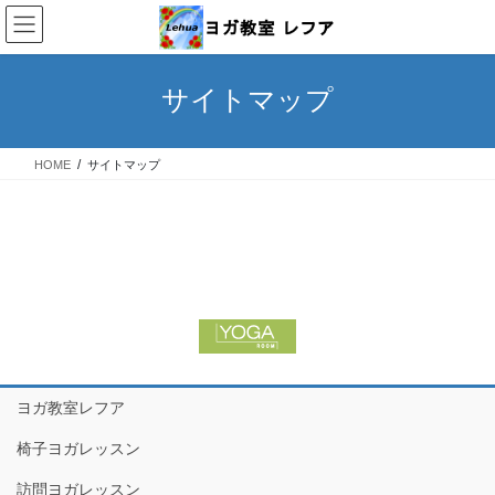
コ
ナ
ン
ビ
テ
ゲ
ン
ー
サイトマップ
ツ
シ
へ
ョ
ス
ン
HOME
サイトマップ
キ
に
ッ
移
プ
動
ヨガ教室レフア
椅子ヨガレッスン
訪問ヨガレッスン