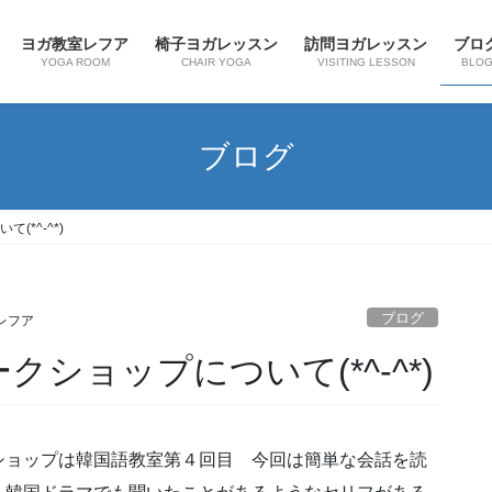
ヨガ教室レフア
椅子ヨガレッスン
訪問ヨガレッスン
ブロ
YOGA ROOM
CHAIR YOGA
VISITING LESSON
BLO
ブログ
*^-^*)
ブログ
レフア
ショップについて(*^-^*)
ショップは韓国語教室第４回目 今回は簡単な会話を読