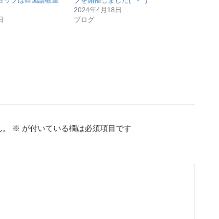
ョップは韓国語教室
プを開催しました(*^-^*)
2024年4月18日
日
ブログ
ん。
※
が付いている欄は必須項目です