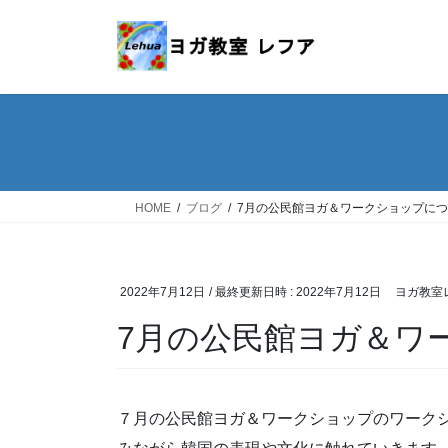
コ
ナ
ン
ビ
テ
ゲ
ン
ー
ツ
シ
へ
ョ
ス
ン
キ
に
ッ
移
HOME
ブログ
7月の公民館ヨガ＆ワークショップについて(
プ
動
2022年7月12日
/ 最終更新日時 :
2022年7月12日
ヨガ教室
7月の公民館ヨガ＆ワーク
７月の公民館ヨガ＆ワークショップのワーク