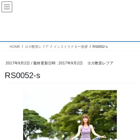
コ
ナ
ン
ビ
テ
ゲ
ン
ー
投稿
ツ
シ
へ
ョ
ス
ン
HOME
ヨガ教室レフア
インストラクター挨拶
RS0052-s
キ
に
ッ
移
プ
動
2017年9月2日
/ 最終更新日時 :
2017年9月2日
ヨガ教室レフア
RS0052-s